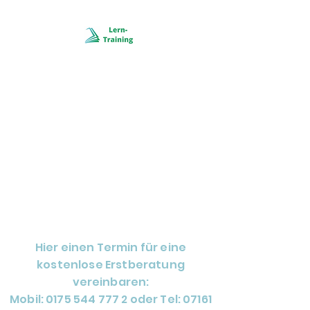
LERN-TRAINIGS-
ZENTRUM
NACHHILFE
GÖPPINGEN
Schulstraße 6 in
73033 Göppingen
Hier einen Termin für eine
kostenlose Erstberatung
vereinbaren:
Mobil: 0175 544 777 2 oder Tel: 07161