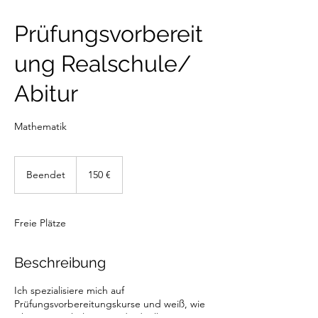
Prüfungsvorbereit
ung Realschule/
Abitur
Mathematik
150
Euro
Beendet
B
150 €
e
e
n
Freie Plätze
d
e
t
Beschreibung
Ich spezialisiere mich auf
Prüfungsvorbereitungskurse und weiß, wie
ich meine Schüler mit individueller